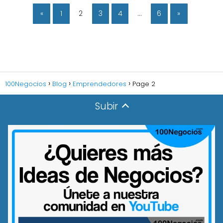
«
1
2
3
4
…
6
»
100Negocios
Blog
Emprendedores
Page 2
Subir