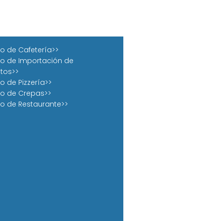
o de Cafetería>>
o de Importación de
tos>>
o de Pizzería>>
o de Crepas>>
o de Restaurante>>