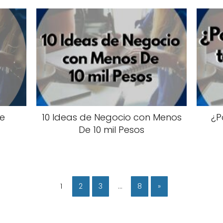
de
10 Ideas de Negocio con Menos
¿P
De 10 mil Pesos
1
2
3
…
8
»