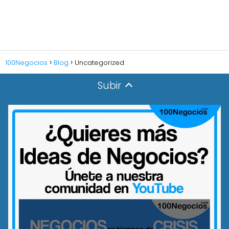
100Negocios
Blog
Uncategorized
Subir