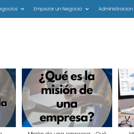
egocios
Empezar un Negocio
Administracion
e
Misión de una empresa: ¿Qué
I