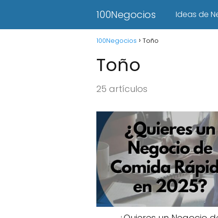
100Negocios
Ideas de N
100Negocios
Toño
Toño
25 artículos
¿Quieres un Negocio d