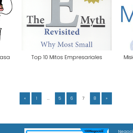
Casa
Top 10 Mitos Empresariales
Mis
«
1
…
5
6
7
8
»
Negoci