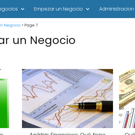
egocios
Empezar un Negocio
Administracion
n Negocio
Page 7
r un Negocio
io
Análisis Financiero: Qué tiene
Qué