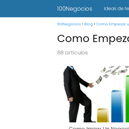
100Negocios
Ideas de N
100Negocios
Blog
Como Empezar u
Como Empeza
68 artículos
Como Iniciar Un Negoc