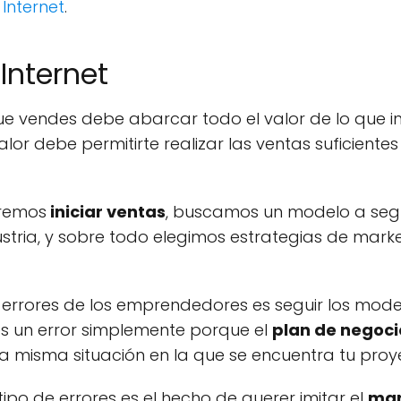
Internet
.
Internet
e vendes debe abarcar todo el valor de lo que in
lor debe permitirte realizar las ventas suficiente
remos
iniciar ventas
, buscamos un modelo a segu
ustria, y sobre todo elegimos estrategias de mark
 errores de los emprendedores es seguir los mod
es un error simplemente porque el
plan de negoci
 la misma situación en la que se encuentra tu proy
tipo de errores es el hecho de querer imitar el
mar