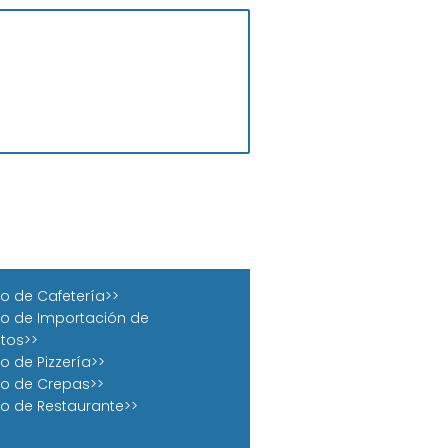
o de Cafetería>>
o de Importación de
tos>>
o de Pizzería>>
o de Crepas>>
o de Restaurante>>