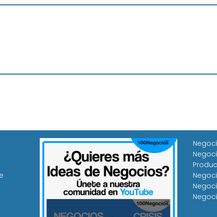
Negoci
Negoci
Produc
e
Negoci
Negoci
Negoci