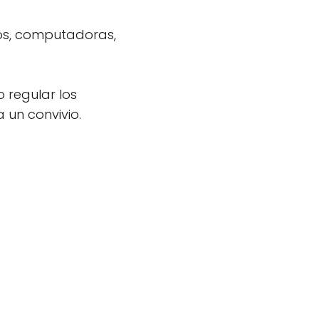
cos, computadoras,
o regular los
a un
convivio
.