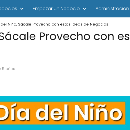
egocios
Empezar un Negocio
Administracion
 del Niño, Sácale Provecho con estas Ideas de Negocios
, Sácale Provecho con e
e 5 años