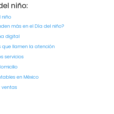
del niño:
l niño
den más en el Día del niño?
 digital
 que llamen la atención
 servicios
omicilio
ntables en México
 ventas