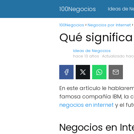
100Negocios
Ideas de N
100Negocios
Negocios por Internet
Qué significa
Ideas de Negocios
hace 13 años
· Actualizado hac
En este artículo le hablar
famosa compañía IBM, la cu
negocios en internet
y el fu
Negocios en Int