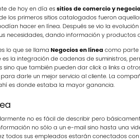
te de hoy en día es
sitios de comercio y negoci
 de los primeros sitios catalogados fueron aquell
dían hacer en línea. Después se vio la evolución
us necesidades, dando información y productos 
s lo que se llama
Negocios en línea
como parte
e es la integración de cadenas de suministros, p
es sino que también pueden dar click a links a otr
ara darle un mejor servicio al cliente. La compa
ahí es donde estaba la mayor ganancia.
nea
ularmente no es fácil de describir pero básicame
nformación no sólo a un e-mail sino hasta una vi
vez todos sus empleados estarán conectados con