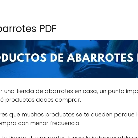
barrotes PDF
r una tienda de abarrotes en casa, un punto impor
ué productos debes comprar.
res que muchos productos se te queden porque l
ompra con menor frecuencia.
tu tienda de abarrotes tenga lo indispensable pa