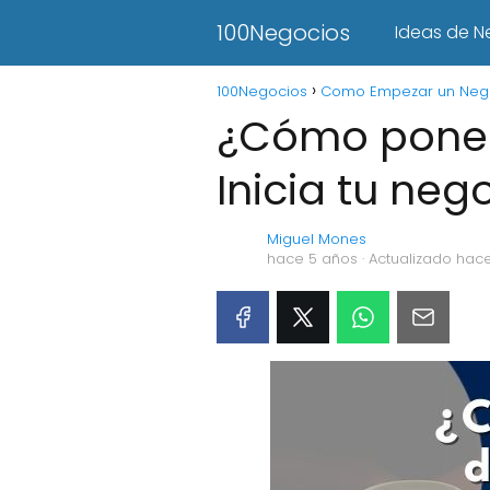
100Negocios
Ideas de N
100Negocios
Como Empezar un Neg
¿Cómo poner
Inicia tu neg
Miguel Mones
hace 5 años
· Actualizado hac